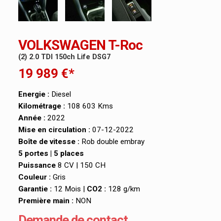
VOLKSWAGEN T-Roc
(2) 2.0 TDI 150ch Life DSG7
19 989 €*
Energie :
Diesel
Kilométrage :
108 603 Kms
Année :
2022
Mise en circulation :
07-12-2022
Boîte de vitesse :
Rob double embray
5 portes | 5 places
Puissance
8 CV | 150 CH
Couleur :
Gris
Garantie :
12 Mois |
CO2 :
128 g/km
Première main :
NON
Demande de contact