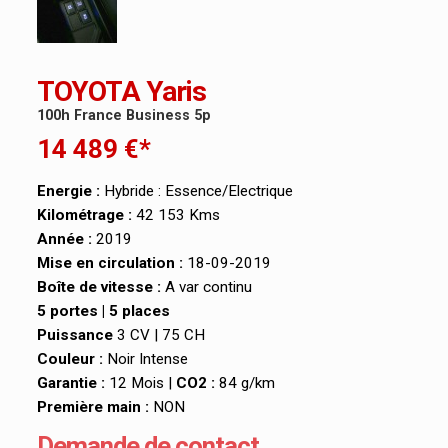
TOYOTA Yaris
100h France Business 5p
14 489 €*
Energie :
Hybride : Essence/Electrique
Kilométrage :
42 153 Kms
Année :
2019
Mise en circulation :
18-09-2019
Boîte de vitesse :
A var continu
5 portes | 5 places
Puissance
3 CV | 75 CH
Couleur :
Noir Intense
Garantie :
12 Mois |
CO2 :
84 g/km
Première main :
NON
Demande de contact