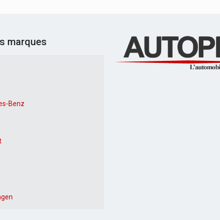
es marques
es-Benz
t
agen