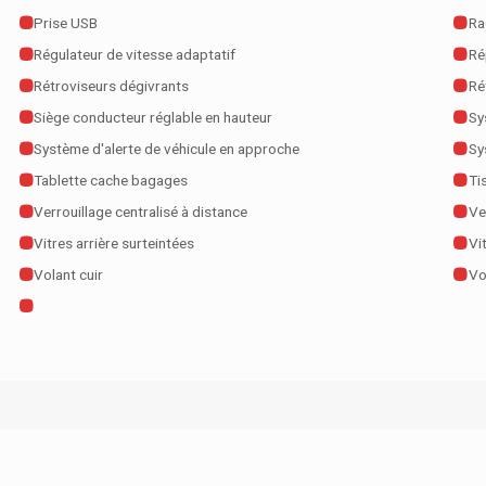
Prise USB
Ra
Régulateur de vitesse adaptatif
Ré
Rétroviseurs dégivrants
Ré
Siège conducteur réglable en hauteur
Sy
Système d'alerte de véhicule en approche
Sy
Tablette cache bagages
Ti
Verrouillage centralisé à distance
Ve
Vitres arrière surteintées
Vi
Volant cuir
Vo