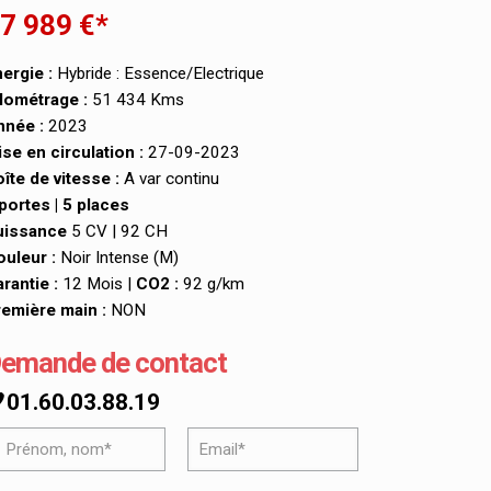
7 989 €*
ergie :
Hybride : Essence/Electrique
lométrage :
51 434 Kms
nnée :
2023
se en circulation :
27-09-2023
îte de vitesse :
A var continu
portes | 5 places
uissance
5 CV | 92 CH
uleur :
Noir Intense (M)
rantie :
12 Mois |
CO2 :
92 g/km
emière main :
NON
emande de contact
01.60.03.88.19