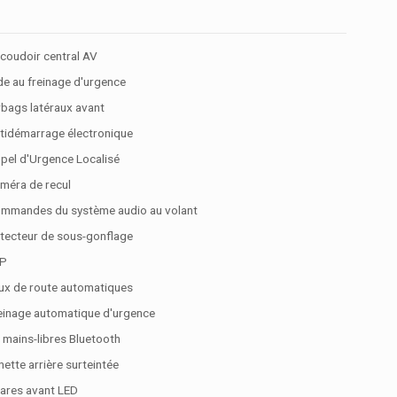
coudoir central AV
de au freinage d'urgence
rbags latéraux avant
tidémarrage électronique
pel d'Urgence Localisé
méra de recul
mmandes du système audio au volant
tecteur de sous-gonflage
P
ux de route automatiques
einage automatique d'urgence
t mains-libres Bluetooth
nette arrière surteintée
ares avant LED