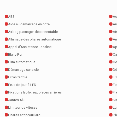
ABS
Ac
Aide au démarrage en côte
Ai
Airbag passager déconnectable
Ai
Allumage des phares automatique
An
Appel d'Assistance Localisé
Ap
Blanc Pur
Ca
Clim automatique
Co
Démarrage sans clé
Dé
Ecran tactile
ES
Feux de jour à LED
Fe
Fixations Isofix aux places arrières
Fr
Jantes Alu
Ki
Limiteur de vitesse
Lu
Phares antibrouillard
Ph