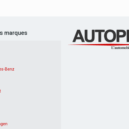
es marques
es-Benz
t
agen