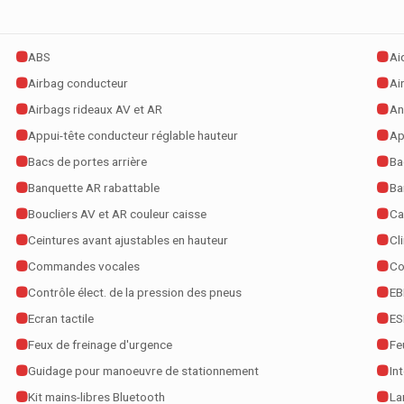
ABS
Ai
Airbag conducteur
Ai
Airbags rideaux AV et AR
An
Appui-tête conducteur réglable hauteur
Ap
Bacs de portes arrière
Ba
Banquette AR rabattable
Ba
Boucliers AV et AR couleur caisse
Ca
Ceintures avant ajustables en hauteur
Cl
Commandes vocales
Co
Contrôle élect. de la pression des pneus
EB
Ecran tactile
ES
Feux de freinage d'urgence
Fe
Guidage pour manoeuvre de stationnement
In
Kit mains-libres Bluetooth
La