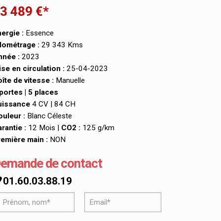
3 489 €*
ergie :
Essence
lométrage :
29 343 Kms
nnée :
2023
se en circulation :
25-04-2023
îte de vitesse :
Manuelle
portes | 5 places
uissance
4 CV | 84 CH
uleur :
Blanc Céleste
rantie :
12 Mois |
CO2 :
125 g/km
emière main :
NON
emande de contact
01.60.03.88.19