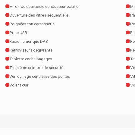
Miroir de courtoisie conducteur éclairé
Mi
Ouverture des vitres séquentielle
Ph
Poignées ton carrosserie
Po
Prise USB
Ra
Radio numérique DAB
Ré
Rétroviseurs dégivrants
Ré
Tablette cache bagages
Te
Troisième ceinture de sécurité
Ve
Verrouillage centralisé des portes
Vi
Volant cuir
Vo