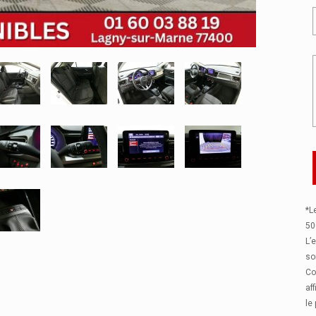
*L
50
L’
so
Co
af
le