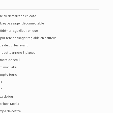
de au démarrage en côte
rbag passager déconnectable
tidémarrage électronique
pui-tête passager réglable en hauteur
cs de portes avant
nquette arrière 3 places
méra de recul
im manuelle
mpte tours
D
P
ux de jour
terface Media
mpe de coffre