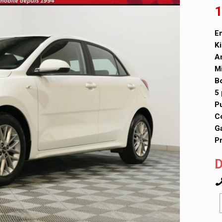
1
En
Ki
A
Mi
Bo
5 
P
Co
Ga
Pr
D