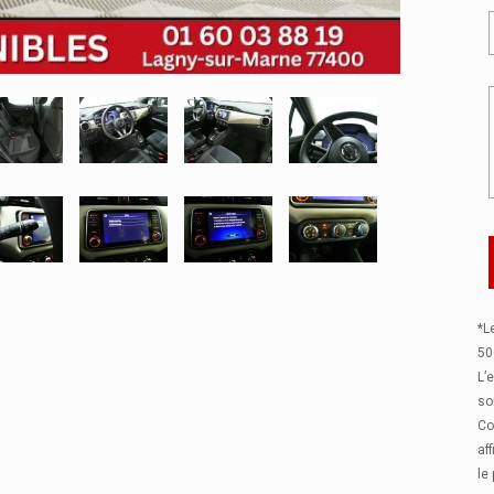
*L
50
L’
so
Co
af
le