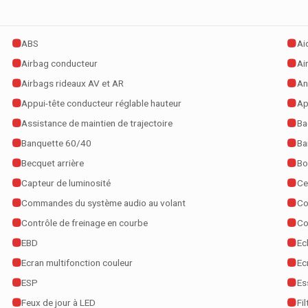
ABS
Ai
Airbag conducteur
Ai
Airbags rideaux AV et AR
An
Appui-tête conducteur réglable hauteur
Ap
Assistance de maintien de trajectoire
Ba
Banquette 60/40
Ba
Becquet arrière
Bo
Capteur de luminosité
Ce
Commandes du système audio au volant
Co
Contrôle de freinage en courbe
Co
EBD
Ec
Ecran multifonction couleur
Ec
ESP
Es
Feux de jour à LED
Fil