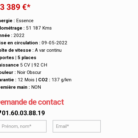
3 389 €*
ergie :
Essence
lométrage :
51 187 Kms
nnée :
2022
se en circulation :
09-05-2022
îte de vitesse :
A var continu
portes | 5 places
uissance
5 CV | 92 CH
uleur :
Noir Obscur
rantie :
12 Mois |
CO2 :
137 g/km
emière main :
NON
emande de contact
01.60.03.88.19