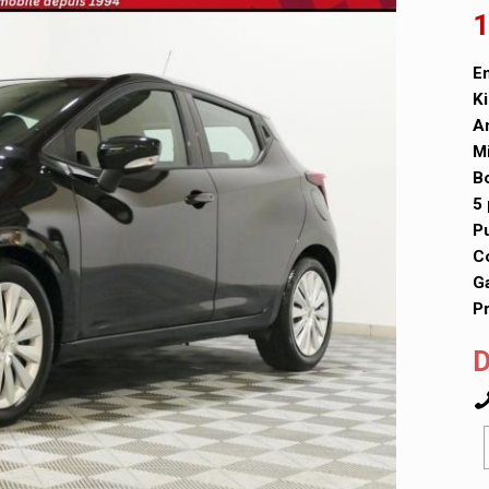
1
En
Ki
A
Mi
Bo
5 
P
Co
Ga
Pr
D