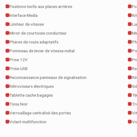
Fixations Isofix aux places arrières
Fo
Interface Media
Ki
Limiteur de vitesse
Lu
Miroir de courtoisie conducteur
Mi
Phares de route adaptatifs
Ph
Pommeau de levier de vitesse métal
Po
Prise 12V
Pr
Prise USB
Ra
Reconnaissance panneaux de signalisation
Ré
Rétroviseurs électriques
Si
Tablette cache bagages
Té
Tissu Noir
Tr
Verrouillage centralisé des portes
Vi
Volant multifonction
Vo