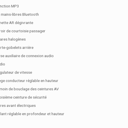
nction MP3
t mains-libres Bluetooth
nette AR dégivrante
roir de courtoisie passager
ares halogènes
rte-gobelets arrière
ise auxiliaire de connexion audio
dio
gulateur de vitesse
ège conducteur réglable en hauteur
moin de bouclage des ceintures AV
oisième ceinture de sécurité
tres avant électriques
lant réglable en profondeur et hauteur