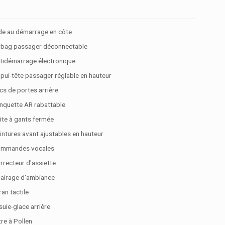
de au démarrage en côte
rbag passager déconnectable
tidémarrage électronique
pui-tête passager réglable en hauteur
cs de portes arrière
nquette AR rabattable
ite à gants fermée
intures avant ajustables en hauteur
mmandes vocales
rrecteur d'assiette
lairage d'ambiance
ran tactile
suie-glace arrière
tre à Pollen