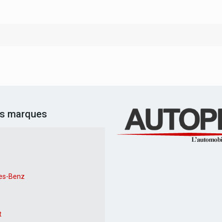
es marques
es-Benz
t