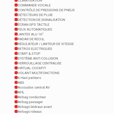
CLIMATISATION
COMMANDE VOCALE
CONTRÔLE DE PRESSIONS DE PNEUS
DÉTECTEURS DE PLUIE
DÉTECTION DE SIGNALISATION
ÉCRAN GPS TACTILE
FEUX AUTOMATIQUES
JANTES ALU 16”
RADAR DE RECUL
RÉGULATEUR / LIMITEUR DE VITESSE
RETROS ELECTRIQUES
START & STOP
SYSTÈME ANTI COLLISION
VERROUILLAGE CENTRALISE
VIRTUAL COCKPIT
VOLANT MULTIFONCTIONS
6 Haut parleurs
ABS
Accoudoir central AV
AFIL
Airbag conducteur
Airbag passager
Airbags latéraux avant
Airbags rideaux