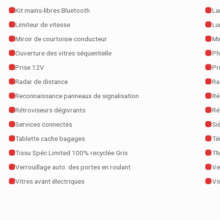
Kit mains-libres Bluetooth
La
Limiteur de vitesse
Lu
Miroir de courtoisie conducteur
Mi
Ouverture des vitres séquentielle
Ph
Prise 12V
Pr
Radar de distance
Ra
Reconnaissance panneaux de signalisation
Ré
Rétroviseurs dégivrants
Ré
Services connectés
Si
Tablette cache bagages
Té
Tissu Spéc Limited 100% recyclée Gris
T
Verrouillage auto. des portes en roulant
Ve
Vitres avant électriques
Vo