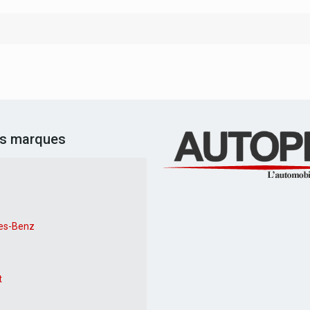
es marques
es-Benz
t