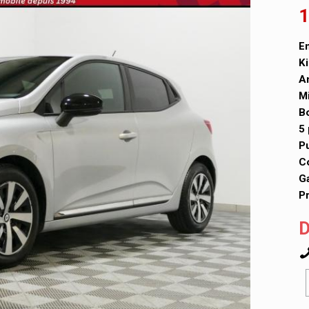
1
En
Ki
A
Mi
Bo
5 
P
Co
Ga
Pr
D