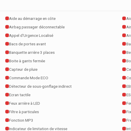
Aide au démarrage en côte
Ai
Airbag passager déconnectable
Ai
Appel d'Urgence Localisé
Ar
Bacs de portes avant
Ba
Banquette arrière 3 places
Be
Boite à gants fermée
Bo
Capteur de pluie
Ce
Commande Mode ECO
Co
Détecteur de sous-gonflage indirect
EB
Ecran tactile
ES
Feux arrière à LED
Fe
Filtre à particules
Fi
Fonction MP3
Fr
Indicateur de limitation de vitesse
In