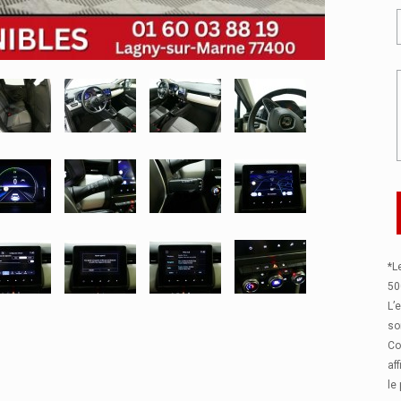
*L
50
L’
so
Co
af
le