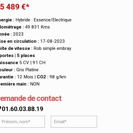
5 489 €*
ergie :
Hybride : Essence/Electrique
lométrage :
49 831 Kms
nnée :
2023
se en circulation :
17-08-2023
îte de vitesse :
Rob simple embray
portes | 5 places
uissance
5 CV | 91 CH
uleur :
Gris Platine
rantie :
12 Mois |
CO2 :
98 g/km
emière main :
NON
emande de contact
01.60.03.88.19