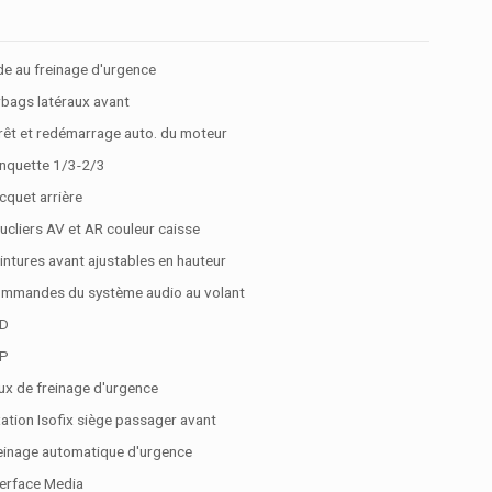
de au freinage d'urgence
rbags latéraux avant
rêt et redémarrage auto. du moteur
nquette 1/3-2/3
cquet arrière
ucliers AV et AR couleur caisse
intures avant ajustables en hauteur
mmandes du système audio au volant
D
P
ux de freinage d'urgence
xation Isofix siège passager avant
einage automatique d'urgence
terface Media