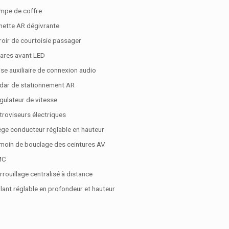
mpe de coffre
nette AR dégivrante
roir de courtoisie passager
ares avant LED
ise auxiliaire de connexion audio
dar de stationnement AR
gulateur de vitesse
troviseurs électriques
ège conducteur réglable en hauteur
moin de bouclage des ceintures AV
MC
rrouillage centralisé à distance
lant réglable en profondeur et hauteur