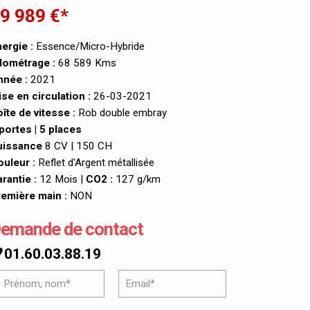
9 989 €*
ergie :
Essence/Micro-Hybride
lométrage :
68 589 Kms
nnée :
2021
se en circulation :
26-03-2021
îte de vitesse :
Rob double embray
portes | 5 places
uissance
8 CV | 150 CH
uleur :
Reflet d'Argent métallisée
rantie :
12 Mois |
CO2 :
127 g/km
emière main :
NON
emande de contact
01.60.03.88.19