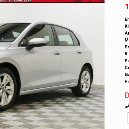
1
En
Ki
A
Mi
Bo
5 
P
Co
Ga
Pr
D