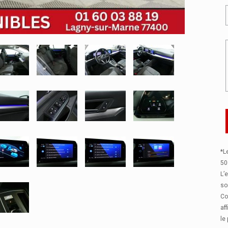
*L
50
L’
so
Co
af
le