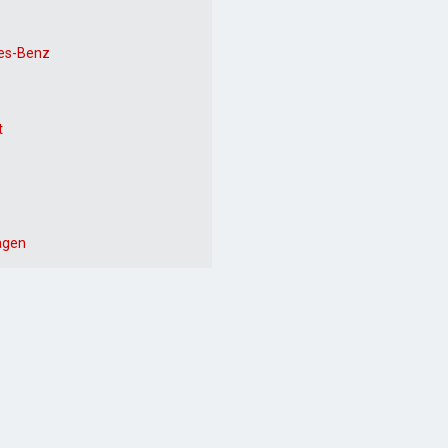
es-Benz
t
agen