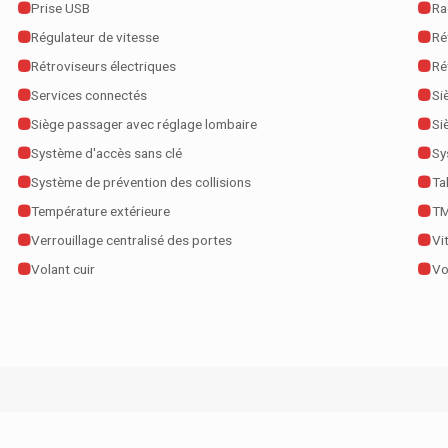
Prise USB
Ra
Régulateur de vitesse
Ré
Rétroviseurs électriques
Ré
Services connectés
Si
Siège passager avec réglage lombaire
Si
Système d'accès sans clé
Sy
Système de prévention des collisions
Ta
Température extérieure
T
Verrouillage centralisé des portes
Vi
Volant cuir
Vo