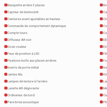
Banquette arrière 3 places
Bo
Capteur de luminosité
Ca
Ceintures avant ajustables en hauteur
Cl
Commande du comportement dynamique
Co
Compte tours
Co
Diffuseur AR noir
EB
Ecran couleur
ES
Feux de position à LED
Fil
Fixations Isofix aux places arrières
Fo
Inserts de porte métal
In
Jantes Alu
Ki
Lampes de lecture à l'arrière
La
Lunette AR dégivrante
Mi
Ordinateur de bord
Ou
Pare-brise acoustique
Ph