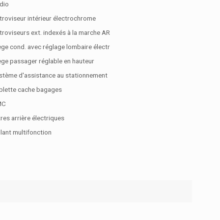
dio
troviseur intérieur électrochrome
troviseurs ext. indexés à la marche AR
ège cond. avec réglage lombaire électr
ège passager réglable en hauteur
stème d'assistance au stationnement
blette cache bagages
MC
tres arrière électriques
lant multifonction