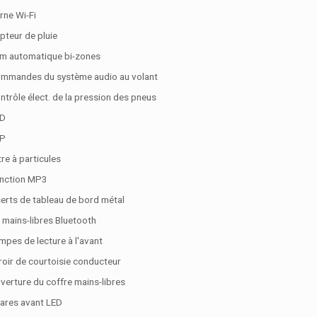
rne Wi-Fi
pteur de pluie
im automatique bi-zones
mmandes du système audio au volant
ntrôle élect. de la pression des pneus
D
P
tre à particules
nction MP3
serts de tableau de bord métal
t mains-libres Bluetooth
mpes de lecture à l'avant
roir de courtoisie conducteur
verture du coffre mains-libres
ares avant LED