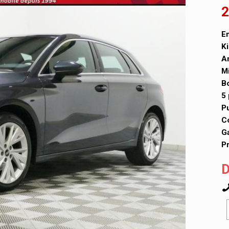
2
En
Ki
A
Mi
Bo
5 
P
Co
Ga
Pr
D