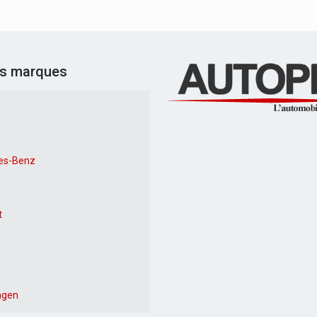
es marques
es-Benz
t
agen