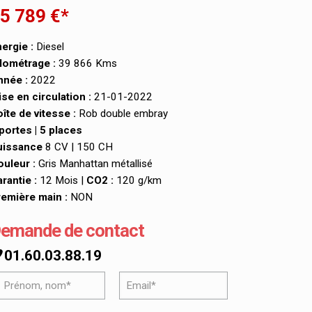
5 789 €*
ergie :
Diesel
lométrage :
39 866 Kms
nnée :
2022
se en circulation :
21-01-2022
îte de vitesse :
Rob double embray
portes | 5 places
uissance
8 CV | 150 CH
uleur :
Gris Manhattan métallisé
rantie :
12 Mois |
CO2 :
120 g/km
emière main :
NON
emande de contact
01.60.03.88.19