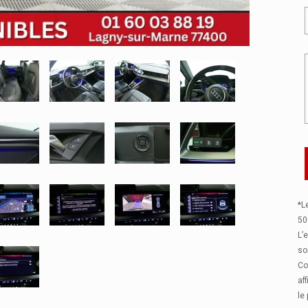
*L
50
L’
so
Co
af
le