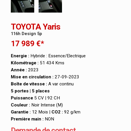
TOYOTA Yaris
116h Design 5p
17 989 €*
Energie :
Hybride : Essence/Electrique
Kilométrage :
51 434 Kms
Année :
2023
Mise en circulation :
27-09-2023
Boîte de vitesse :
A var continu
5 portes | 5 places
Puissance
5 CV | 92 CH
Couleur :
Noir Intense (M)
Garantie :
12 Mois |
CO2 :
92 g/km
Première main :
NON
Demande de contact