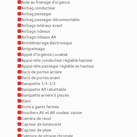
Aide au freinage d'urgence
Airbag conducteur
Airbag passager
Airbag passager déconnectable
Airbags latéraux avant
Airbags rideaux
Airbags rideaux AR
Antidémarrage électronique
Antipatinage
Appel d'Urgence Localisé
Appui-tête conducteur réglable hauteur
Appui-tête passager réglable en hauteur
Bacs de portes arrière
Bacs de portes avant
Banquette 1/3-2/3
Banquette AR rabattable
Banquette arrière 3 places
Blanc
Boite à gants fermée
Boucliers AV et AR couleur caisse
Caméra de recul
Capteur de luminosité
Capteur de pluie
Ceinture de vitrage chromée