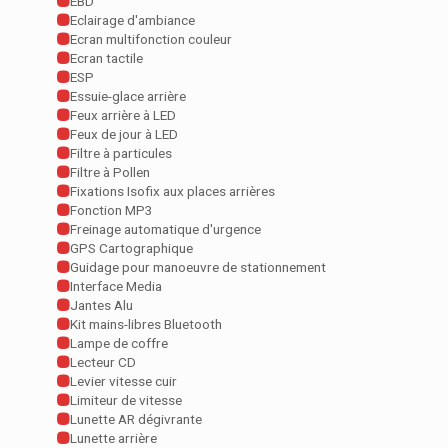
EBD
Eclairage d'ambiance
Ecran multifonction couleur
Ecran tactile
ESP
Essuie-glace arrière
Feux arrière à LED
Feux de jour à LED
Filtre à particules
Filtre à Pollen
Fixations Isofix aux places arrières
Fonction MP3
Freinage automatique d'urgence
GPS Cartographique
Guidage pour manoeuvre de stationnement
Interface Media
Jantes Alu
Kit mains-libres Bluetooth
Lampe de coffre
Lecteur CD
Levier vitesse cuir
Limiteur de vitesse
Lunette AR dégivrante
Lunette arrière