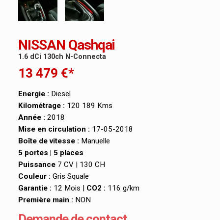
NISSAN Qashqai
1.6 dCi 130ch N-Connecta
13 479 €*
Energie :
Diesel
Kilométrage :
120 189 Kms
Année :
2018
Mise en circulation :
17-05-2018
Boîte de vitesse :
Manuelle
5 portes | 5 places
Puissance
7 CV | 130 CH
Couleur :
Gris Squale
Garantie :
12 Mois |
CO2 :
116 g/km
Première main :
NON
Demande de contact